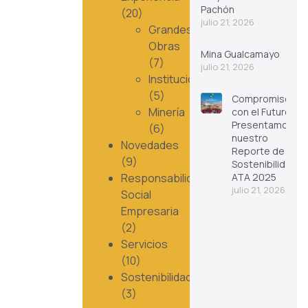
Pachón
(20)
julio 21, 2026
Grandes
Obras
Mina Gualcamayo
(7)
julio 21, 2026
Instituciones
(5)
Compromiso
Minería
con el Futuro:
Presentamos
(6)
nuestro
Novedades
Reporte de
(9)
Sostenibilidad
Responsabilidad
ATA 2025
julio 21, 2026
Social
Empresaria
(2)
Servicios
(10)
Sostenibilidad
(3)