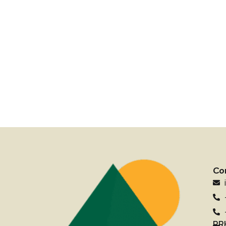
Co
RR